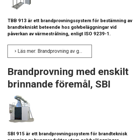
Om kalibrering
TBB 913 är ett brand­provnings­system för bestämning av
Utbildning
brandtekniskt beteende hos golv­beläggningar vid
påverkan av värme­strålning, enligt ISO 9239-1.
Elastocons museum
OM OSS
Läs mer: Brand­provning av golv­beläggningar med värme­strålning, TBB
KONTAKT
Brandprovning med enskilt
NYHETER
brinnande föremål, SBI
SBI 915 är ett brandprovningssystem för brandteknisk