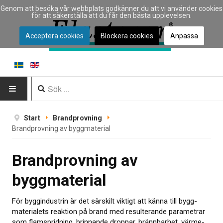
Genom att besöka vår webbplats godkänner du att vi använder cookies
för att säkerställa att du får den bästa upplevelsen.
Acceptera cookies
Blockera cookies
Anpassa
HEM
Start
Brandprovning
Brandprovning av byggmaterial
INSTRUMENT
Brandprovning av
Instrumenttyp
byggmaterial
Typ av materialprovning
För byggindustrin är det särskilt viktigt att känna till bygg­
Tillverkare
materialets reaktion på brand med resulterande parametrar
Tillämpningar
som flam­spridning, brinnande droppar, brännbarhet, värme­