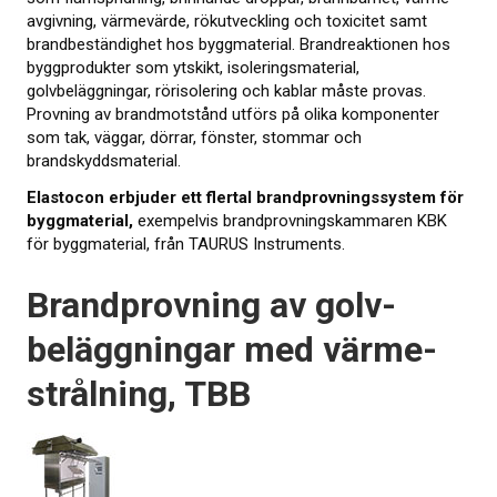
avgivning, värme­värde, rökutveckling och toxicitet samt
brand­beständighet hos byggmaterial. Brandreaktionen hos
KALIBRERING
byggprodukter som ytskikt, isoleringsmaterial,
golvbeläggningar, rörisolering och kablar måste provas.
PROVNING
Provning av brandmotstånd utförs på olika komponenter
som tak, väggar, dörrar, fönster, stommar och
Provningsmetoder
brandskyddsmaterial.
Elastocon erbjuder ett flertal brandprovnings­system för
MER INFO
byggmaterial,
exempelvis brandprovningskammaren KBK
för byggmaterial, från TAURUS Instruments.
Webbinarier om materialprovning
Brand­provning av golv­
Presentationer från webbkonferens
beläggningar med värme­
Elastocons webbinarier
strålning, TBB
Ladda ner dokument
Litteratur om gummi och plast
Om provning