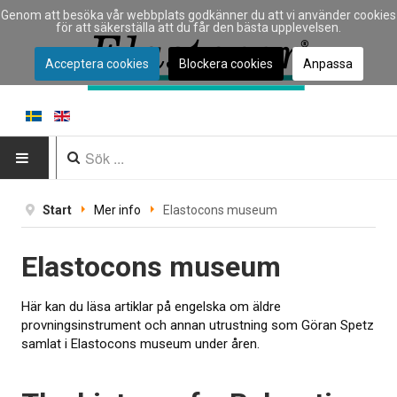
Genom att besöka vår webbplats godkänner du att vi använder cookies
för att säkerställa att du får den bästa upplevelsen.
Acceptera cookies
Blockera cookies
Anpassa
HEM
Start
Mer info
Elastocons museum
INSTRUMENT
Elastocons museum
Instrumenttyp
Här kan du läsa artiklar på engelska om äldre
Typ av materialprovning
provningsinstrument och annan utrustning som Göran Spetz
samlat i Elastocons museum under åren.
Tillverkare
Tillämpningar