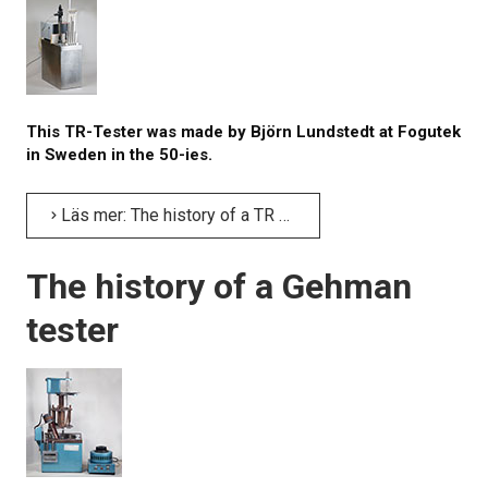
Om kalibrering
Utbildning
Elastocons museum
This TR-Tester was made by Björn Lundstedt at Fogutek
in Sweden in the 50-ies.
OM OSS
Läs mer: The history of a TR tester
KONTAKT
The history of a Gehman
NYHETER
tester