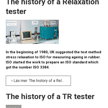
The history of a Relaxation
tester
KALIBRERING
PROVNING
Provningsmetoder
MER INFO
In the beginning of 1980, UK suggested the test method
Webbinarier om materialprovning
stress relaxation to ISO for measuring ageing in rubber.
ISO started the work to prepare an ISO standard which
Presentationer från webbkonferens
got the number ISO 3384.
Elastocons webbinarier
Läs mer: The history of a Relaxation tester
Ladda ner dokument
The history of a TR tester
Litteratur om gummi och plast
Om provning