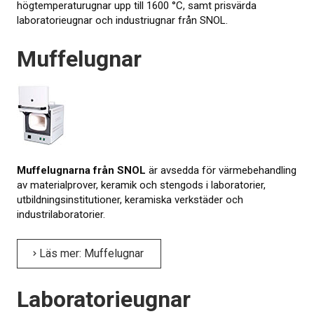
högtemperaturugnar upp till 1600 °C, samt prisvärda
laboratorieugnar och industriugnar från SNOL.
KALIBRERING
Muffelugnar
PROVNING
Provningsmetoder
MER INFO
Webbinarier om materialprovning
Muffelugnarna från SNOL
är avsedda för värmebehandling
av materialprover, keramik och stengods i laboratorier,
Presentationer från webbkonferens
utbildningsinstitutioner, keramiska verkstäder och
industrilaboratorier.
Elastocons webbinarier
Ladda ner dokument
Läs mer: Muffelugnar
Litteratur om gummi och plast
Laboratorieugnar
Om provning