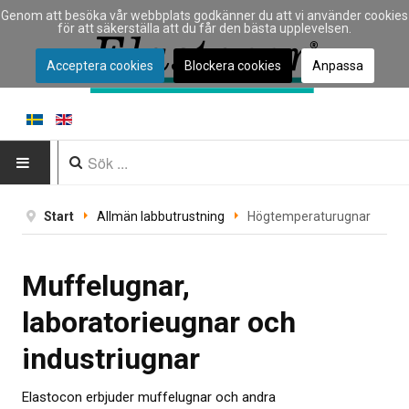
Genom att besöka vår webbplats godkänner du att vi använder cookies
för att säkerställa att du får den bästa upplevelsen.
Acceptera cookies
Blockera cookies
Anpassa
HEM
Start
Allmän labbutrustning
Högtemperaturugnar
INSTRUMENT
Muffelugnar,
Instrumenttyp
laboratorieugnar och
Typ av materialprovning
industriugnar
Tillverkare
Elastocon erbjuder muffelugnar och andra
Tillämpningar