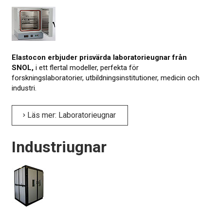
Om kalibrering
Utbildning
Elastocons museum
Elastocon erbjuder prisvärda laboratorieugnar från
SNOL,
i ett flertal modeller, perfekta för
OM OSS
forskningslaboratorier, utbildningsinstitutioner, medicin och
industri.
KONTAKT
Läs mer: Laboratorieugnar
NYHETER
Industriugnar