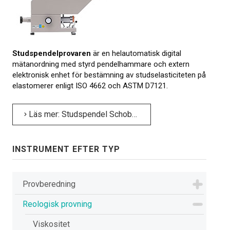
Om kalibrering
Utbildning
Studspendelprovaren
är en helautomatisk digital
Elastocons museum
mätanordning med styrd pendelhammare och extern
elektronisk enhet för bestämning av studs­elasticiteten på
OM OSS
elastomerer enligt ISO 4662 och ASTM D7121.
KONTAKT
Läs mer: Studspendel Schob automatisk
NYHETER
INSTRUMENT EFTER TYP
Provberedning
Reologisk provning
Viskositet