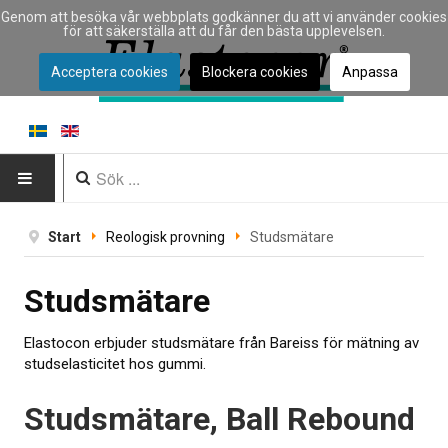
Genom att besöka vår webbplats godkänner du att vi använder cookies
för att säkerställa att du får den bästa upplevelsen.
Acceptera cookies
Blockera cookies
Anpassa
HEM
Start
Reologisk provning
Studsmätare
INSTRUMENT
Studsmätare
Instrumenttyp
Elastocon erbjuder studsmätare från Bareiss för mätning av
Typ av materialprovning
studselasticitet hos gummi.
Tillverkare
Studsmätare, Ball Rebound
Tillämpningar