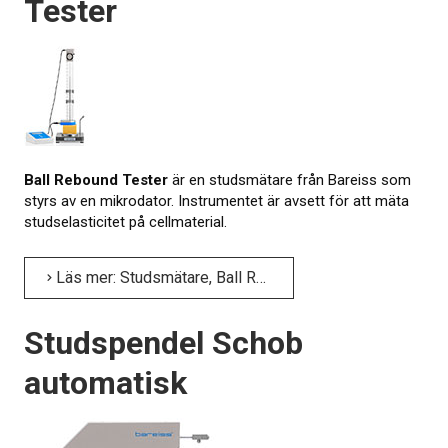
Tester
KALIBRERING
PROVNING
Provningsmetoder
Ball Rebound Tester
är en studsmätare från Bareiss som
MER INFO
styrs av en mikrodator. Instrumentet är avsett för att mäta
studselasticitet på cellmaterial.
Webbinarier om materialprovning
Presentationer från webbkonferens
Läs mer: Studsmätare, Ball Rebound Tester
Elastocons webbinarier
Studspendel Schob
Ladda ner dokument
automatisk
Litteratur om gummi och plast
Om provning