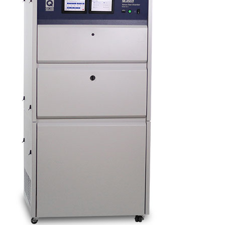
KALIBRERING
PROVNING
Provningsmetoder
MER INFO
Webbinarier om materialprovning
Presentationer från webbkonferens
Elastocons webbinarier
Ladda ner dokument
Litteratur om gummi och plast
Om provning