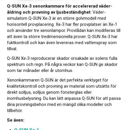
Q-SUN Xe‑3 xenonkammare för accelererad väder­
Om kalibrering
åldring och provning av ljus­beständighet
. Väder­
simulatorn Q-SUN Xe‑3 är en större golvmodell med
Utbildning
horisontell prov­placering. Xe‑3 har fler prov­platser än Xe‑1
och använder tre xenon­lampor. Provlådan kan modifieras till
Elastocons museum
att även ta större tre­dimensionella prover. Q-SUN Xe‑3 har
fuktkontroll och kan även levereras med vattenspray som
OM OSS
tillval.
Q-SUN Xe‑3 reproducerar skador orsakade av solens fulla
KONTAKT
spektrum och regn. På några veckor kan Q-SUN ge skador
som tar månader eller år utomhus.
NYHETER
Xenonkammaren Q-SUN är det perfekta verktyget för
kvalitetskontroll och provning av material som utsätts för
direkt solljus, solljus genom fönster­glas eller
inomhusbelysning. Du kan lätt anpassa Q-SUN för att passa
dina provnings­behov med en mängd olika modeller och
tillbehör.
Se även: