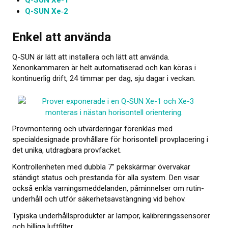
Q-SUN Xe-1
Q-SUN Xe‑2
Enkel att använda
Q-SUN är lätt att installera och lätt att använda.
Xenonkammaren är helt automatiserad och kan köras i
kontinuerlig drift, 24 timmar per dag, sju dagar i veckan.
Provmontering och utvärderingar förenklas med
specialdesignade provhållare för horisontell prov­placering i
det unika, utdragbara provfacket.
Kontrollenheten med dubbla 7” pekskärmar övervakar
ständigt status och prestanda för alla system. Den visar
också enkla varnings­meddelanden, påminnelser om rutin­
underhåll och utför säkerhets­avstängning vid behov.
Typiska underhållsprodukter är lampor, kalibreringssensorer
och billiga luftfilter.