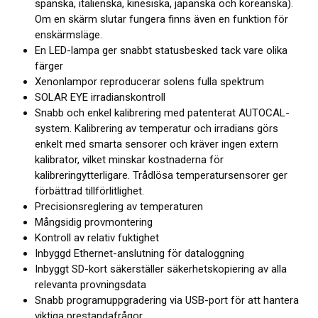
spanska, italienska, kinesiska, japanska och koreanska).
Om en skärm slutar fungera finns även en funktion för
enskärmsläge.
En LED-lampa ger snabbt statusbesked tack vare olika
färger
Xenonlampor reproducerar solens fulla spektrum
SOLAR EYE irradianskontroll
Snabb och enkel kalibrering med patenterat AUTOCAL-
system. Kalibrering av temperatur och irradians görs
enkelt med smarta sensorer och kräver ingen extern
kalibrator, vilket minskar kostnaderna för
kalibreringytterligare. Trådlösa temperatursensorer ger
förbättrad tillförlitlighet.
Precisionsreglering av temperaturen
Mångsidig provmontering
Kontroll av relativ fuktighet
Inbyggd Ethernet-anslutning för dataloggning
Inbyggt SD-kort säkerställer säkerhetskopiering av alla
relevanta provningsdata
Snabb programuppgradering via USB-port för att hantera
viktiga prestandafrågor