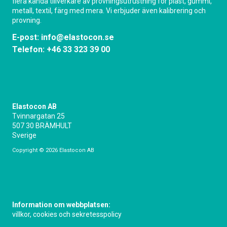
flera kända tillverkare av provningsutrustning för plast, gummi,
metall, textil, färg med mera. Vi erbjuder även kalibrering och
provning.
E-post:
info@elastocon.se
Telefon:
+46 33 323 39 00
Elastocon AB
Tvinnargatan 25
507 30 BRÄMHULT
Sverige
Copyright © 2026 Elastocon AB
Information om webbplatsen:
villkor, cookies och sekretesspolicy