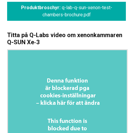
Produktbroschyr:
q-lab-q-sun-xenon-test-
chambers-brochure.pdf
Titta på Q-Labs video om xenonkammaren
Q-SUN Xe‑3