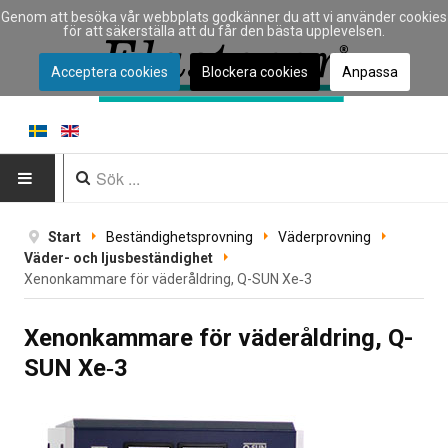
Genom att besöka vår webbplats godkänner du att vi använder cookies
för att säkerställa att du får den bästa upplevelsen.
Acceptera cookies
Blockera cookies
Anpassa
HEM
Start
Beständighetsprovning
Väderprovning
Väder- och ljusbeständighet
INSTRUMENT
Xenonkammare för väderåldring, Q-SUN Xe‑3
Instrumenttyp
Xenonkammare för väderåldring, Q-
SUN Xe‑3
Typ av materialprovning
Tillverkare
Tillämpningar