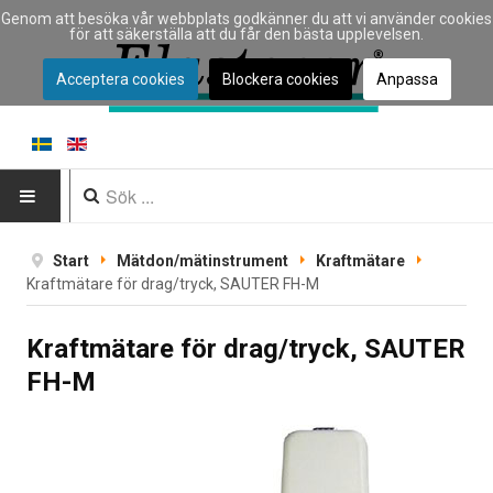
Genom att besöka vår webbplats godkänner du att vi använder cookies
för att säkerställa att du får den bästa upplevelsen.
Acceptera cookies
Blockera cookies
Anpassa
HEM
Start
Mätdon/mätinstrument
Kraftmätare
Kraftmätare för drag/tryck, SAUTER FH-M
INSTRUMENT
Kraftmätare för drag/tryck, SAUTER
Instrumenttyp
FH-M
Typ av materialprovning
Tillverkare
Tillämpningar