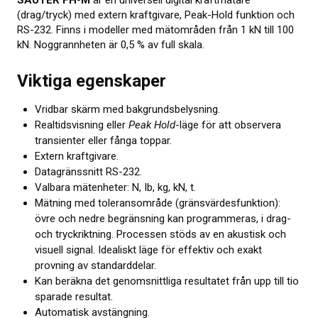
SAUTER FH-M
är en universell digital kraftmätare
(drag/tryck) med extern kraftgivare, Peak-Hold funktion och
Om kalibrering
RS-232. Finns i modeller med mätområden från 1 kN till 100
kN. Noggrannheten är 0,5 % av full skala.
Utbildning
Viktiga egenskaper
Elastocons museum
OM OSS
Vridbar skärm med bakgrundsbelysning.
Realtidsvisning eller
Peak Hold
-läge för att observera
transienter eller fånga toppar.
KONTAKT
Extern kraftgivare.
Datagränssnitt RS-232.
NYHETER
Valbara mätenheter: N, Ib, kg, kN, t.
Mätning med toleransområde (gränsvärdesfunktion):
övre och nedre begränsning kan programmeras, i drag-
och tryckriktning. Processen stöds av en akustisk och
visuell signal. Idealiskt läge för effektiv och exakt
provning av standarddelar.
Kan beräkna det genomsnittliga resultatet från upp till tio
sparade resultat.
Automatisk avstängning.