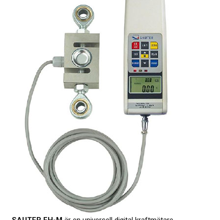
KALIBRERING
PROVNING
Provningsmetoder
MER INFO
Webbinarier om materialprovning
Presentationer från webbkonferens
Elastocons webbinarier
Ladda ner dokument
Litteratur om gummi och plast
Om provning