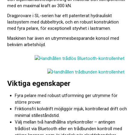
med en maximal kraft av 300 kN.
Om kalibrering
Dragprovare i SL-serien har ett patenterat hydrauliskt
Utbildning
lastsystem med dubbeltryck, och en robust konstruktion
med fyra pelare, för exceptionell styvhet i lastramen.
Elastocons museum
Maskinen har även en utrymmesbesparande konsol med
bekväm arbetshöjd.
OM OSS
KONTAKT
NYHETER
Viktiga egenskaper
Fyra pelare med robust utformning ger utrymme för
större prover.
Friktionsfri kolvdrift möjliggör mjuk, kontrollerad drift och
minimal stilleståndstid.
Välj mellan två handhållna styrkontroller – antingen
trådlöst via Bluetooth eller en trådbunden kontroll med