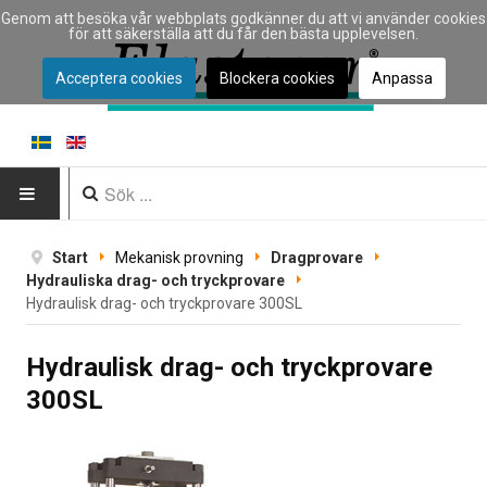
Genom att besöka vår webbplats godkänner du att vi använder cookies
för att säkerställa att du får den bästa upplevelsen.
Acceptera cookies
Blockera cookies
Anpassa
HEM
Start
Mekanisk provning
Dragprovare
Hydrauliska drag- och tryckprovare
INSTRUMENT
Hydraulisk drag- och tryckprovare 300SL
Instrumenttyp
Hydraulisk drag- och tryckprovare
300SL
Typ av materialprovning
Tillverkare
Tillämpningar