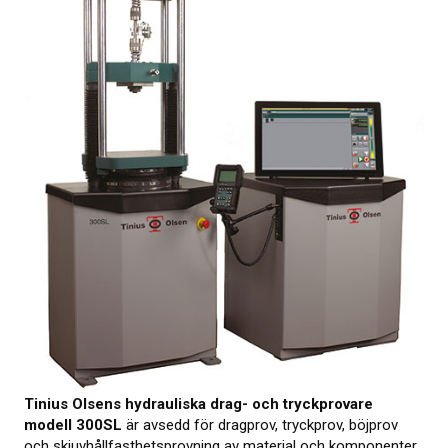
KALIBRERING
PROVNING
Provningsmetoder
MER INFO
Webbinarier om materialprovning
Presentationer från webbkonferens
Elastocons webbinarier
Ladda ner dokument
Litteratur om gummi och plast
Tinius Olsens hydrauliska drag- och tryckprovare
modell 300SL
är avsedd för dragprov, tryckprov, böjprov
Om provning
och skjuvhållfasthetsprovning av material och komponenter