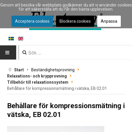
Genom att besöka vår webbplats godkänner du att vi använder cookies
för att säkerställa att du får den bästa upplevelsen.
Acceptera cookies
Blockera cookies
Anpassa
HEM
Start
Beständighetsprovning
Relaxations- och krypprovning
INSTRUMENT
Tillbehör till relaxationssystem
Behållare för kompressions­mätning i vätska, EB 02.01
Instrumenttyp
Behållare för kompressions­mätning i
Typ av materialprovning
vätska, EB 02.01
Tillverkare
Tillämpningar