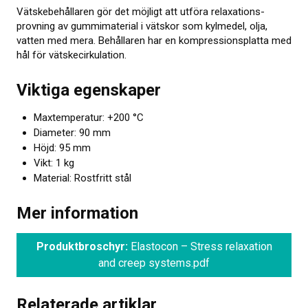
Vätskebehållaren gör det möjligt att utföra relaxations­
Om kalibrering
provning av gummi­material i vätskor som kylmedel, olja,
vatten med mera. Behållaren har en kompressions­platta med
Utbildning
hål för vätske­cirkulation.
Elastocons museum
Viktiga egenskaper
OM OSS
Maxtemperatur: +200 °C
Diameter: 90 mm
KONTAKT
Höjd: 95 mm
Vikt: 1 kg
NYHETER
Material: Rostfritt stål
Mer information
Produktbroschyr:
Elastocon – Stress relaxation
and creep systems.pdf
Relaterade artiklar