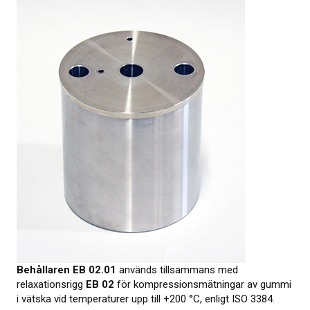
KALIBRERING
PROVNING
Provningsmetoder
MER INFO
Webbinarier om materialprovning
Presentationer från webbkonferens
Elastocons webbinarier
Ladda ner dokument
Behållaren EB 02.01
används tillsammans med
Litteratur om gummi och plast
relaxationsrigg
EB 02
för kompressions­mätningar av gummi
i vätska vid temperaturer upp till +200 °C, enligt ISO 3384.
Om provning