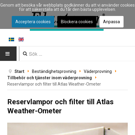
Genom att besöka vår webbplats godkänner du att vi använder cookies
för att säkerställa att du får den bästa upplevelsen.
Acceptera cookies
Blockera cookies
Anpassa
HEM
Start
Beständighetsprovning
Väderprovning
Tillbehör och tjänster inom väderprovning
INSTRUMENT
Reservlampor och filter till Atlas Weather-Ometer
Instrumenttyp
Reservlampor och filter till Atlas
Weather-Ometer
Typ av materialprovning
Tillverkare
Tillämpningar