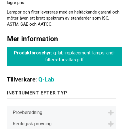
lägre pris.
Om kalibrering
Lampor och filter levereras med en heltäckande garanti och
möter även ett brett spektrum av standarder som ISO,
Utbildning
ASTM, SAE och AATCC.
Elastocons museum
Mer information
OM OSS
Produktbroschyr:
q-lab-replacement-lamps-and-
KONTAKT
filters-for-atlas.pdf
NYHETER
Tillverkare:
Q-Lab
INSTRUMENT EFTER TYP
Provberedning
Reologisk provning