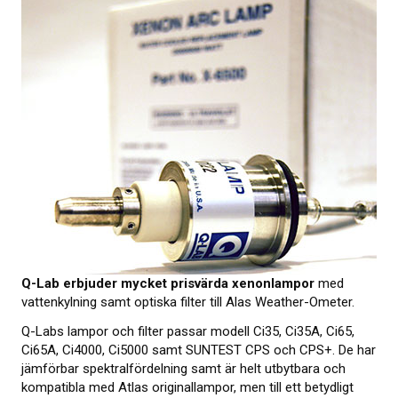
KALIBRERING
PROVNING
Provningsmetoder
MER INFO
Webbinarier om materialprovning
Presentationer från webbkonferens
Elastocons webbinarier
Q-Lab erbjuder mycket prisvärda xenonlampor
med
vattenkylning samt optiska filter till Alas Weather-Ometer.
Ladda ner dokument
Q-Labs lampor och filter passar modell Ci35, Ci35A, Ci65,
Litteratur om gummi och plast
Ci65A, Ci4000, Ci5000 samt SUNTEST CPS och CPS+. De har
jämförbar spektralfördelning samt är helt utbytbara och
Om provning
kompatibla med Atlas originallampor, men till ett betydligt