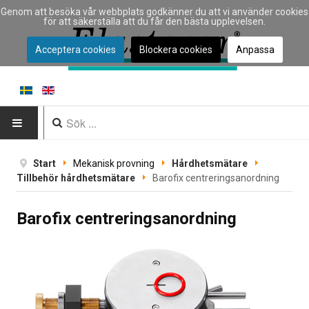
Genom att besöka vår webbplats godkänner du att vi använder cookies
för att säkerställa att du får den bästa upplevelsen.
Acceptera cookies
Blockera cookies
Anpassa
HEM
Start
Mekanisk provning
Hårdhetsmätare
Tillbehör hårdhetsmätare
Barofix centrerings­anordning
INSTRUMENT
Barofix centrerings­anordning
Instrumenttyp
Typ av materialprovning
Tillverkare
Tillämpningar