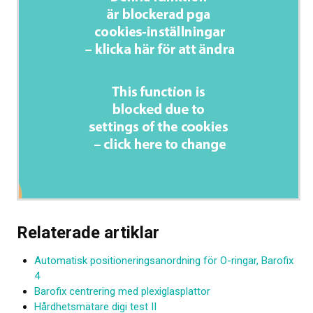
Om kalibrering
Utbildning
Elastocons museum
OM OSS
KONTAKT
NYHETER
Relaterade artiklar
Automatisk positionerings­anordning för O-ringar, Barofix
4
Barofix centrering med plexiglasplattor
Hårdhetsmätare digi test II