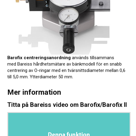
KALIBRERING
PROVNING
Provningsmetoder
MER INFO
Barofix centrerings­anordning
används tillsammans
med Bareiss hårdhetsmätare av bänkmodell för en snabb
Webbinarier om materialprovning
centrering av O-ringar med en tvärsnitts­diameter mellan 0,6
till 5,0 mm. Ytter­diameter 50 mm.
Presentationer från webbkonferens
Mer information
Elastocons webbinarier
Titta på Bareiss video om Barofix/Barofix II
Ladda ner dokument
Litteratur om gummi och plast
Om provning