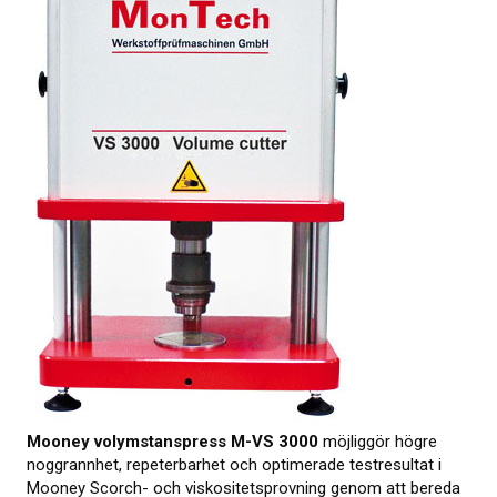
KALIBRERING
PROVNING
Provningsmetoder
MER INFO
Webbinarier om materialprovning
Presentationer från webbkonferens
Elastocons webbinarier
Ladda ner dokument
Litteratur om gummi och plast
Mooney volym­stanspress
M-VS 3000
möjliggör högre
noggrannhet, repeter­barhet och optimerade testresultat i
Om provning
Mooney Scorch- och viskositets­provning genom att bereda