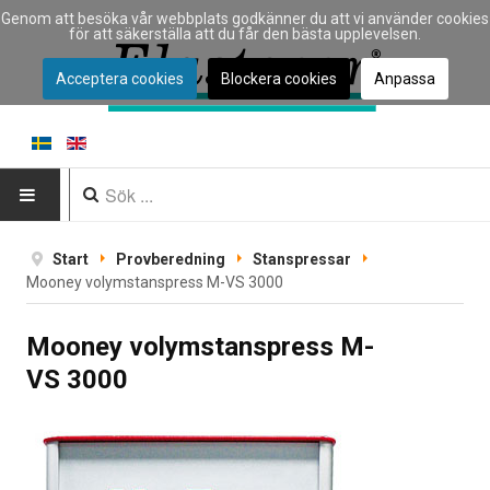
Genom att besöka vår webbplats godkänner du att vi använder cookies
för att säkerställa att du får den bästa upplevelsen.
Acceptera cookies
Blockera cookies
Anpassa
HEM
Start
Provberedning
Stanspressar
Mooney volym­stanspress M-VS 3000
INSTRUMENT
Mooney volym­stanspress M-
Instrumenttyp
VS 3000
Typ av materialprovning
Tillverkare
Tillämpningar