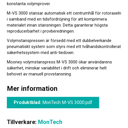
konstanta volym­prover.
Om kalibrering
M-VS 3000 stansar automatisk ett centrumhål för rotoraxeln
i samband med en tids­fördröjning för att komprimera
Utbildning
materialet innan stansningen. Detta garanterar högsta
reproducer­barhet i prov­beredningen.
Elastocons museum
Volymstanspressen är försedd med ett dubbel­verkande
OM OSS
pneumatiskt system som styrs med ett tvåhands­kontrollerat
säkerhets­system med anti-tiedown.
KONTAKT
Mooney volym­stanspress M-VS 3000 ökar användarens
säkerhet, minskar variabilitet i drift och eliminerar helt
NYHETER
behovet av manuell prov­stansning.
Mer information
Produktblad:
MonTech M-VS 3000.pdf
Tillverkare:
MonTech